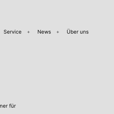
Service
News
Über uns
Menü
Menü
öffnen
öffnen
ner für