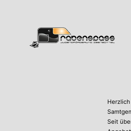
Zum
Inhalt
springen
Rabens
Herzlich
Samtgem
Seit übe