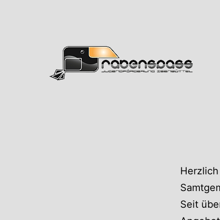
Zum
Inhalt
springen
Rabens
Herzlich
Samtgem
Seit übe