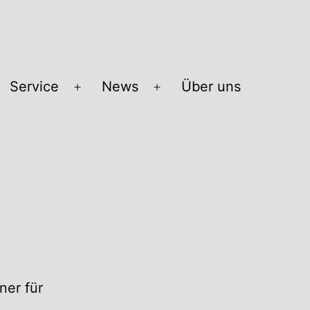
Service
News
Über uns
Menü
Menü
öffnen
öffnen
ner für