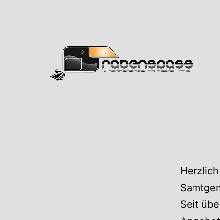
Zum
Inhalt
springen
Rabens
Herzlich
Samtgem
Seit übe