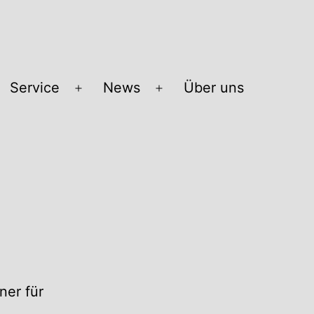
Service
News
Über uns
Menü
Menü
öffnen
öffnen
ner für