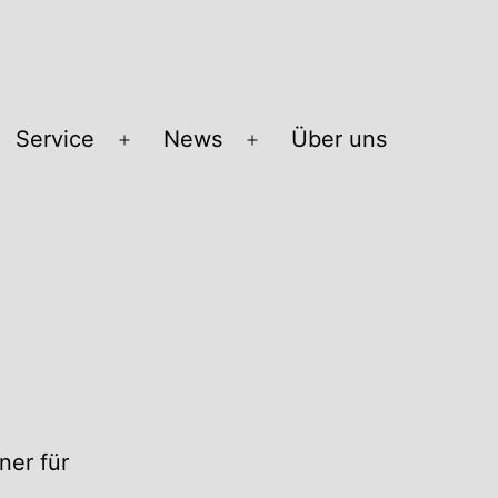
Service
News
Über uns
Menü
Menü
öffnen
öffnen
ner für