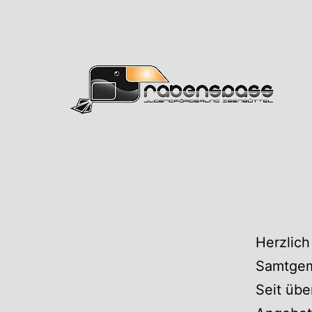
Zum
Inhalt
springen
Rabens
Herzlich
Samtgem
Seit übe