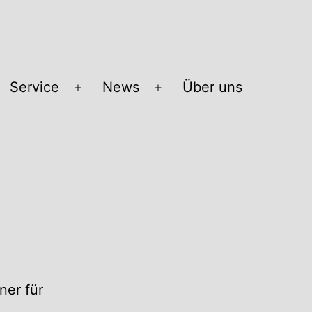
Service
News
Über uns
Menü
Menü
öffnen
öffnen
ner für