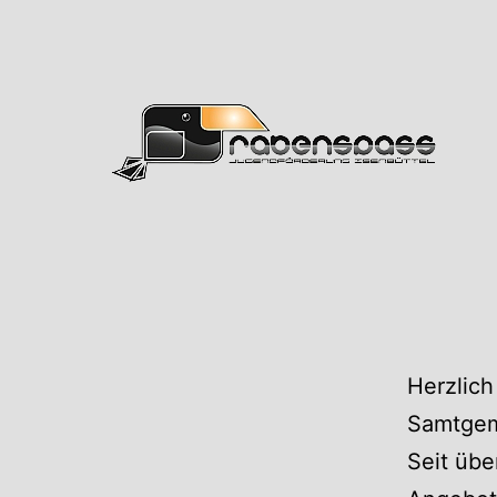
Zum
Inhalt
springen
Rabens
Herzlich
Samtgem
Seit übe