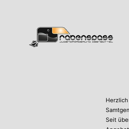
Zum
Inhalt
springen
Rabens
Herzlich
Samtgem
Seit übe