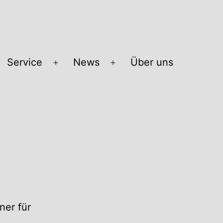
Service
News
Über uns
Menü
Menü
öffnen
öffnen
ner für