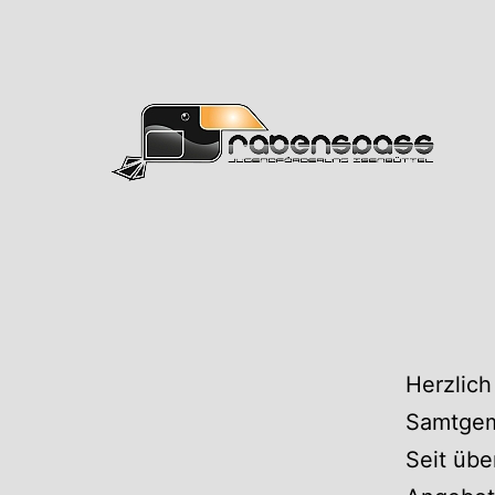
Zum
Inhalt
springen
Rabens
Herzlich
Samtgem
Seit übe