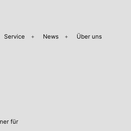
Service
News
Über uns
Menü
Menü
öffnen
öffnen
ner für