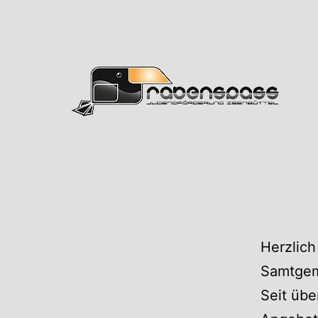
Zum
Inhalt
springen
Rabens
Herzlich
Samtgem
Seit übe