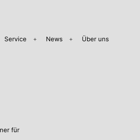
Service
News
Über uns
Menü
Menü
öffnen
öffnen
ner für