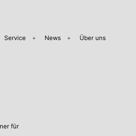
Service
News
Über uns
Menü
Menü
öffnen
öffnen
ner für