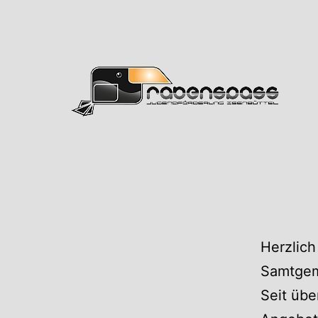
Zum
Inhalt
springen
Rabens
Herzlich
Samtgem
Seit übe