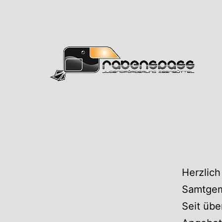
Zum
Inhalt
springen
Rabens
Herzlich
Samtgem
Seit übe