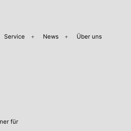
Service
News
Über uns
Menü
Menü
öffnen
öffnen
ner für