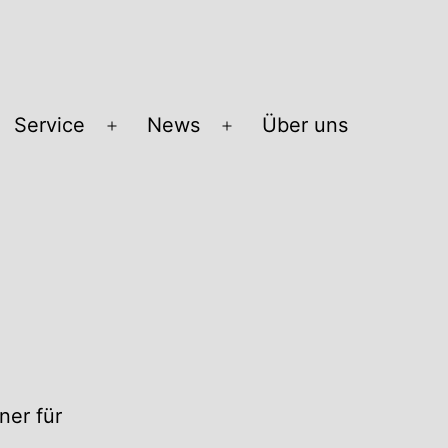
Service
News
Über uns
Menü
Menü
öffnen
öffnen
ner für