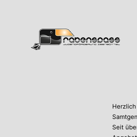
Zum
Inhalt
springen
Rabens
Herzlich
Samtgem
Seit übe