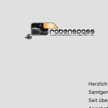
Zum
Inhalt
springen
Rabens
Herzlich
Samtgem
Seit übe