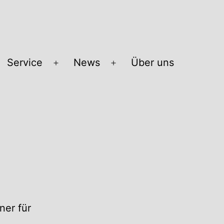
Service
News
Über uns
Menü
Menü
öffnen
öffnen
ner für