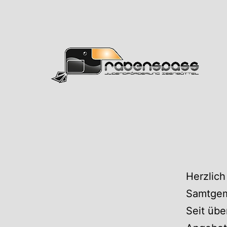
Zum
Inhalt
springen
Rabens
Herzlich
Samtgem
Seit übe