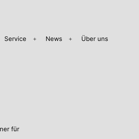
Service
News
Über uns
Menü
Menü
öffnen
öffnen
ner für