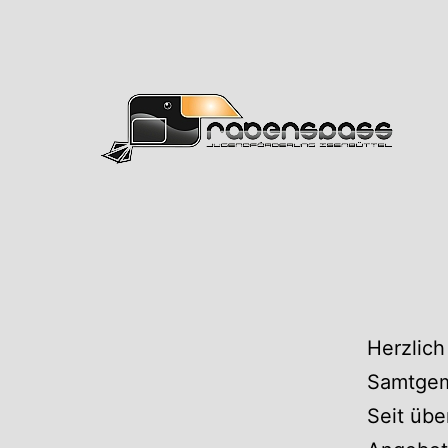
Zum
Inhalt
springen
Rabens
Herzlich
Samtgem
Seit übe