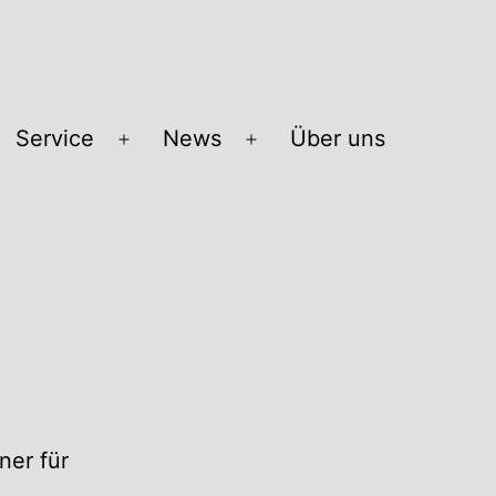
Service
News
Über uns
Menü
Menü
öffnen
öffnen
ner für