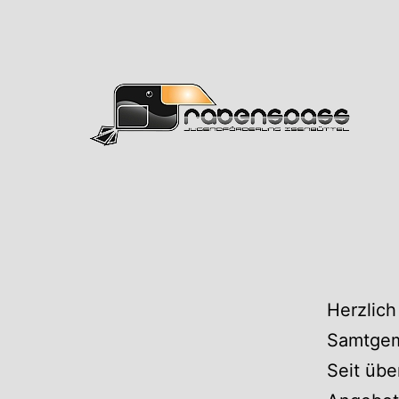
Zum
Inhalt
springen
Rabens
Herzlich
Samtgem
Seit übe