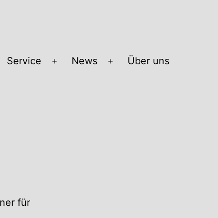
Service
News
Über uns
Menü
Menü
öffnen
öffnen
ner für