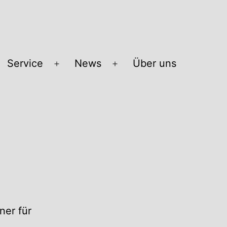
Service
News
Über uns
Menü
Menü
öffnen
öffnen
ner für