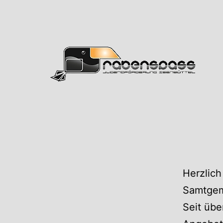
Zum
Inhalt
springen
Rabens
Herzlich
Samtgem
Seit übe