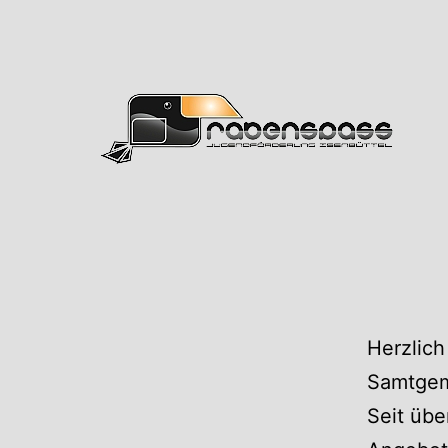
Zum
Inhalt
springen
Rabens
Herzlich
Samtgem
Seit übe