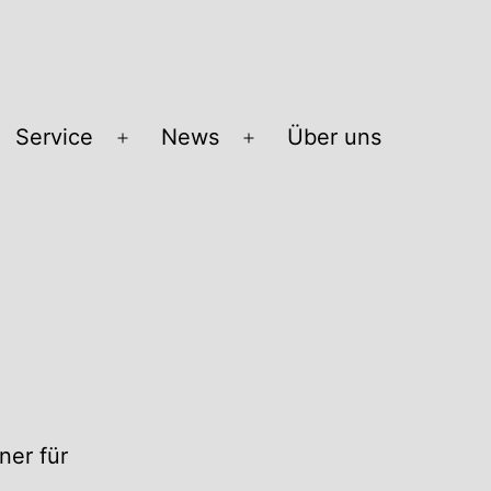
Service
News
Über uns
Menü
Menü
öffnen
öffnen
ner für