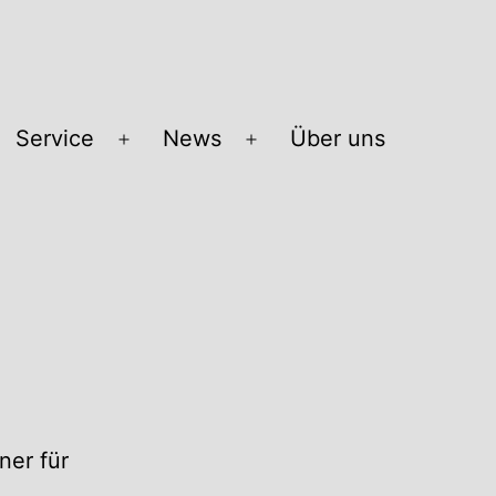
Service
News
Über uns
Menü
Menü
öffnen
öffnen
ner für