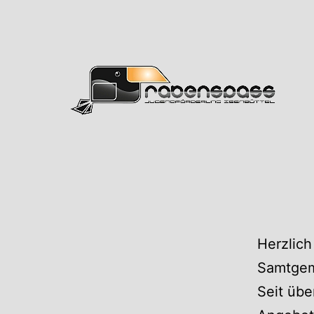
Zum
Inhalt
springen
Rabens
Herzlich
Samtgem
Seit übe